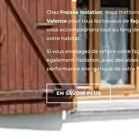
Chez
Fraisse Isolation
, nous mettons
Valence
pour tous les travaux de
faç
vous accompagnons tout au long de v
votre habitat.
Si vous envisagez de refaire votre fa
également l’isolation, avec des aides 
performance énergétique de votre h
EN SAVOIR PLUS