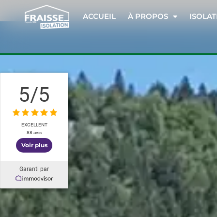
ACCUEIL
À PROPOS
ISOLAT
5
/5
EXCELLENT
88 avis
Voir plus
Garanti par