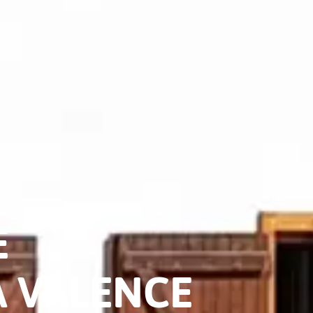
E
À VALENCE