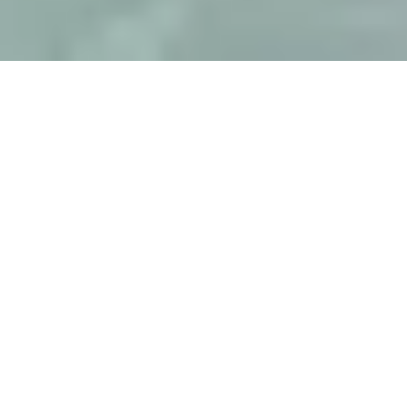
FRAISSE ISOLATION
ISOLATION THERMIQUE PAR
L’EXTÉRIEUR À PIBRAC (ITE)
L’isolation par l’extérieur est une méthode
efficace et durable pour améliorer la performance
énergétique de votre habitat. Chez Fraisse
Isolation, nous maîtrisons les techniques
d’Isolation par l’extérieur à Pibrac pour vous offrir
une solution sur mesure, qui répond à vos besoins
tout en respectant l’environnement.