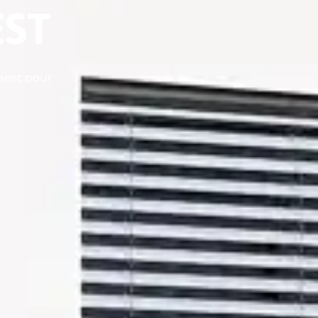
EST
nest pour