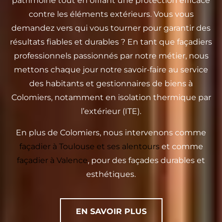
patrimoine tout en offrant une protection efficace
contre les éléments extérieurs. Vous vous
demandez vers qui vous tourner pour garantir des
résultats fiables et durables ? En tant que façadiers
professionnels passionnés par notre métier, nous
mettons chaque jour notre savoir-faire au service
des habitants et gestionnaires de biens à
Colomiers, notamment en isolation thermique par
l’extérieur (ITE).
En plus de Colomiers, nous intervenons comme
façadier à Toulouse et ses alentours
et comme
façadier à Valence
, pour des façades durables et
esthétiques.
EN SAVOIR PLUS